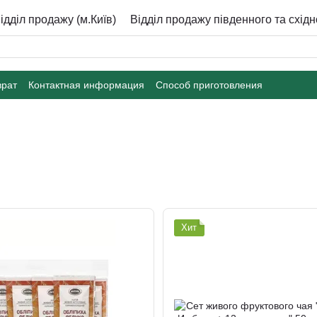
ідділ продажу (м.Київ)
Відділ продажу південного та східн
врат
Контактная информация
Способ приготовления
Хит