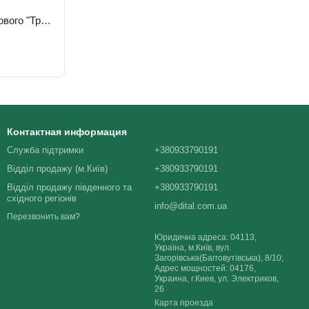
Набор напитка живого фруктового "Тропик + 12 витаминов" 50г х 18шт
Контактная информация
Служба підтримки
+380933790191
Відділ продажу (м.Київ)
+380933790191
Відділ продажу південного та
+380933790191
східного регіонів
info@dital.com.ua
Перезвонить вам?
Юридична адреса: 04113,
Україна, м.Київ, вул.
Загорівська(Багговутівська), 8/10;
Адрес мощностей: 04176,
Украина, г.Киев, ул. Электриков,
26
Карта проезда