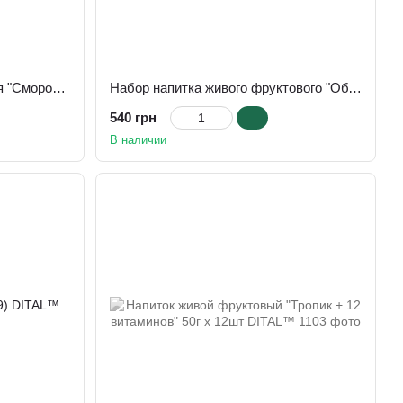
Набор живого фруктового чая "Смородина Апельсин + 12 витаминов" 50г x 18шт
Набор напитка живого фруктового "Облепиха Яблоко Корица + 12 витаминов" 50г х 18шт
540 грн
В наличии