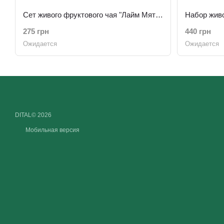
Сет живого фруктового чая "Лайм Мята + 12 витаминов" 50г х 12шт
275 грн
440 грн
Ожидается
Ожидается
DITAL© 2026
Мобильная версия