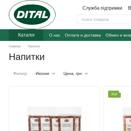
Перейти к основному контенту
Служба підтримки
В
Каталог
О нас
Оплата и доставка
Обмен и воз
Главная
Напитки
Напитки
Фильтр
Иконки
Цена, грн
Хит