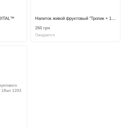
 DITAL™
Напиток живой фруктовый "Тропик + 12 витаминов" 50г х 12шт DITAL™
260 грн
Ожидается