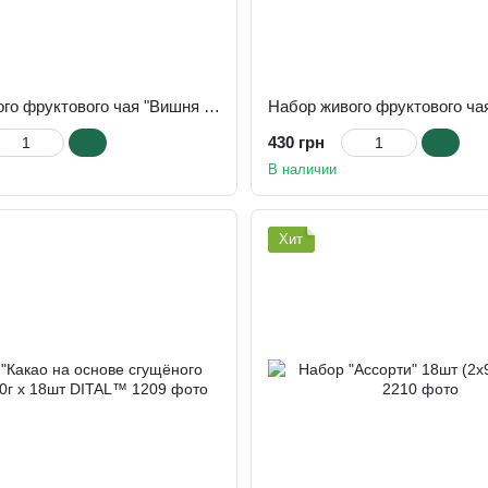
Набор живого фруктового чая "Вишня Апельсин Корица + 12 витаминов" 50г х 18шт
430 грн
В наличии
Хит