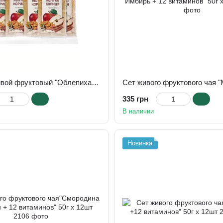
Напиток живой фруктовый "Облепиха Яблоко Корица + 12 витаминов" 50г х 12шт DITAL™
335 грн
В наличии
Новинка