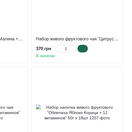
Сет живого фруктового чая "Малина +12 витаминов" 50г х 12шт
Набор живого фруктового чая "Цитрус +12 витаминов" 50г х 18шт
370 грн
В наличии