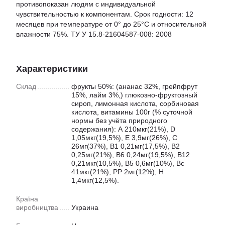
противопоказан людям с индивидуальной
чувствительностью к компонентам. Срок годности: 12
месяцев при температуре от 0° до 25°С и относительной
влажности 75%. ТУ У 15.8-21604587-008: 2008
Характеристики
Склад
фрукты 50%: (ананас 32%, грейпфрут
15%, лайм 3%,) глюкозно-фруктозный
сироп, лимонная кислота, сорбиновая
кислота, витамины 100г (% суточной
нормы без учёта природного
содержания): А 210мкг(21%), D
1,05мкг(19,5%), E 3,9мг(26%), С
26мг(37%), В1 0,21мг(17,5%), В2
0,25мг(21%), В6 0,24мг(19,5%), В12
0,21мкг(10,5%), В5 0,6мг(10%), Вс
41мкг(21%), РР 2мг(12%), Н
1,4мкг(12,5%).
Країна
виробництва
Украина