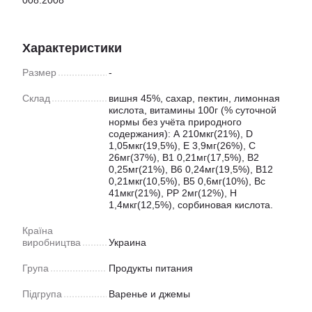
008:2008
Характеристики
Размер
-
Склад
вишня 45%, сахар, пектин, лимонная
кислота, витамины 100г (% суточной
нормы без учёта природного
содержания): А 210мкг(21%), D
1,05мкг(19,5%), E 3,9мг(26%), С
26мг(37%), В1 0,21мг(17,5%), В2
0,25мг(21%), В6 0,24мг(19,5%), В12
0,21мкг(10,5%), В5 0,6мг(10%), Вс
41мкг(21%), РР 2мг(12%), Н
1,4мкг(12,5%), сорбиновая кислота.
Країна
виробництва
Украина
Група
Продукты питания
Підгрупа
Варенье и джемы