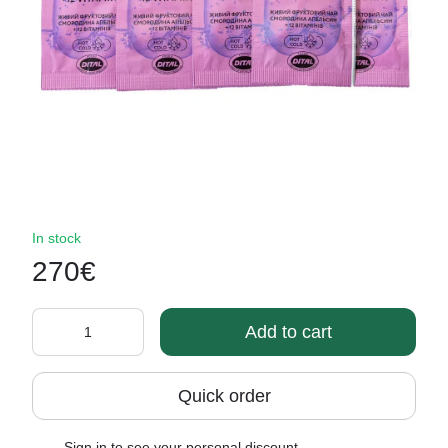
In stock
270€
Add to cart
Quick order
Sign in
to see your personal discount
%