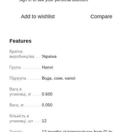
Add to wishlist
Compare
Features
Країна
виробництва
Україна
Група
Напої
Підгрупа
Вода, соки, напої
Вага в
упаковці, кг
0.600
Вага, кг
0.050
Кількість в
упаковці, шт
12
Термін
12 months at temperatures from 0° to