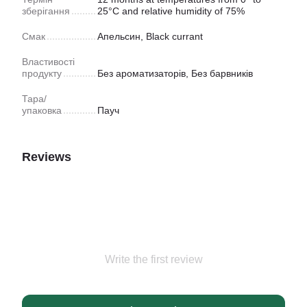
зберігання
25°C and relative humidity of 75%
Смак
Апельсин, Black currant
Властивості
продукту
Без ароматизаторів, Без барвників
Тара/
упаковка
Пауч
Reviews
Write the first review