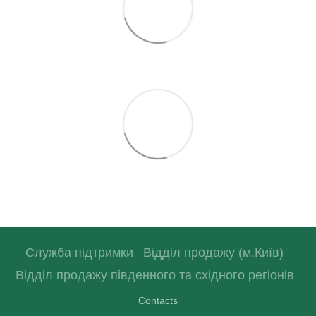
Служба підтримки
Відділ продажу (м.Київ)
Відділ продажу південного та східного регіонів
Contacts