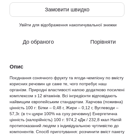
Замовити швидко
Увійти
для відображення накопичувальної знижки
%
До обраного
Порівняти
Опис
Поєднання сонячного фрукту та ягоди-чемпіону по вмісту
корисних речовин це саме те, чого потребує наш
організм. Природні властивості напою додатково посилені
комплексом з 12 вітамінів. Всі інгредієнти відповідають
найвищим європейським стандартам. Харчова (поживна)
цінність 100 г: Білки – 0,48 г, Жири – 0,12 г, Вуглеводи –
57,3г. (в т.ч цукри 100% на суху речовину) Енергетична
цінність (калорійність) 100 г: 974,2 кДж / 232,8 ккал Напій
протипоказаний людям з індивідуальною чутливістю до
компонентів. Спосіб приготування: розчинити вміст пакету