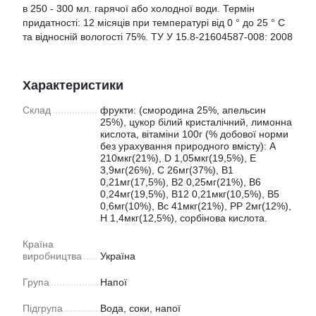
в 250 - 300 мл. гарячої або холодної води. Термін
придатності: 12 місяців при температурі від 0 ° до 25 ° С
та відносній вологості 75%. ТУ У 15.8-21604587-008: 2008
Характеристики
Склад
фрукти: (смородина 25%, апельсин
25%), цукор білий кристалічний, лимонна
кислота, вітаміни 100г (% добової норми
без урахування природного вмісту): А
210мкг(21%), D 1,05мкг(19,5%), E
3,9мг(26%), С 26мг(37%), В1
0,21мг(17,5%), В2 0,25мг(21%), В6
0,24мг(19,5%), В12 0,21мкг(10,5%), В5
0,6мг(10%), Вс 41мкг(21%), РР 2мг(12%),
Н 1,4мкг(12,5%), сорбінова кислота.
Країна
виробництва
Україна
Група
Напої
Підгрупа
Вода, соки, напої