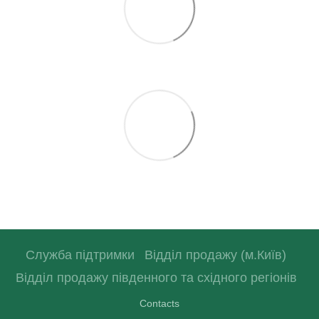
Служба підтримки
Відділ продажу (м.Київ)
Відділ продажу південного та східного регіонів
Contacts