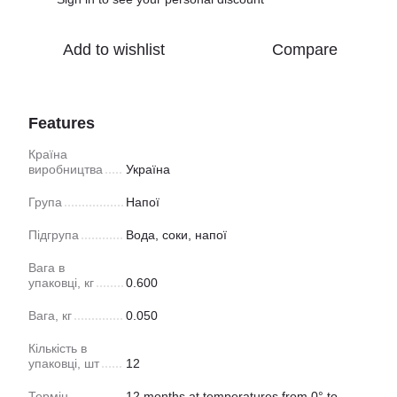
Add to wishlist
Compare
Features
Країна
виробництва
Україна
Група
Напої
Підгрупа
Вода, соки, напої
Вага в
упаковці, кг
0.600
Вага, кг
0.050
Кількість в
упаковці, шт
12
Термін
12 months at temperatures from 0° to