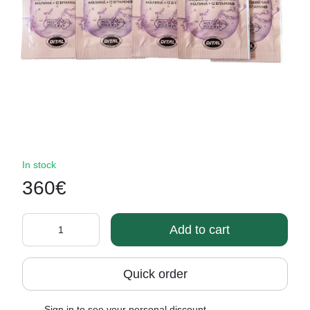
In stock
360€
Add to cart
Quick order
Sign in
to see your personal discount
%