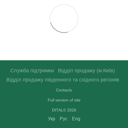
Служба підтримки
Відділ продажу (м.Київ)
Відділ продажу південного та східного регіонів
Contacts
Full version of site
DITAL© 2026
Укр
Рус
Eng