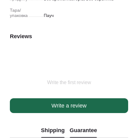
Тара/
упаковка
Пауч
Reviews
Write the first review
Write a review
Shipping
Guarantee