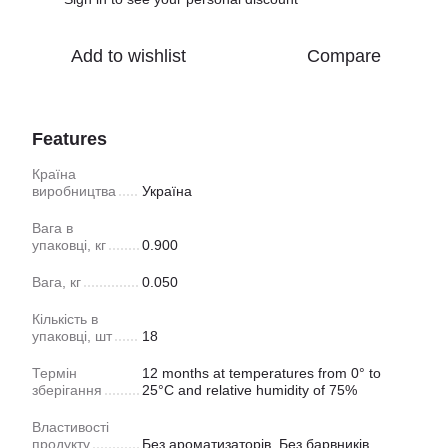
Add to wishlist
Compare
Features
Країна
виробництва
Україна
Вага в
упаковці, кг
0.900
Вага, кг
0.050
Кількість в
упаковці, шт
18
Термін
12 months at temperatures from 0° to
зберігання
25°C and relative humidity of 75%
Властивості
продукту
Без ароматизаторів, Без барвників