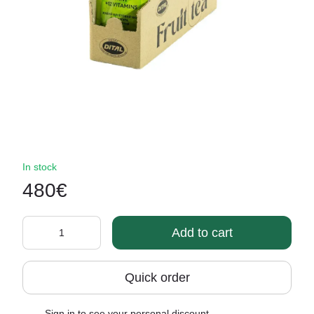
In stock
480€
Add to cart
Quick order
Sign in
to see your personal discount
%