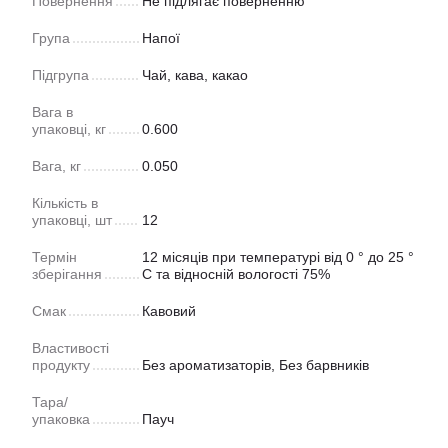
Повернення
Не підлягає поверненню
Група
Напої
Підгрупа
Чай, кава, какао
Вага в
упаковці, кг
0.600
Вага, кг
0.050
Кількість в
упаковці, шт
12
Термін
12 місяців при температурі від 0 ° до 25 °
зберігання
С та відносній вологості 75%
Смак
Кавовий
Властивості
продукту
Без ароматизаторів, Без барвників
Тара/
упаковка
Пауч