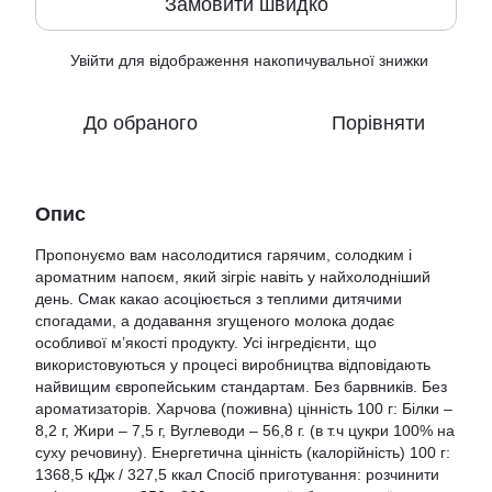
Замовити швидко
Увійти
для відображення накопичувальної знижки
%
До обраного
Порівняти
Опис
Пропонуємо вам насолодитися гарячим, солодким і
ароматним напоєм, який зігріє навіть у найхолодніший
день. Смак какао асоціюється з теплими дитячими
спогадами, а додавання згущеного молока додає
особливої м’якості продукту. Усі інгредієнти, що
використовуються у процесі виробництва відповідають
найвищим європейським стандартам. Без барвників. Без
ароматизаторів. Харчова (поживна) цінність 100 г: Білки –
8,2 г, Жири – 7,5 г, Вуглеводи – 56,8 г. (в т.ч цукри 100% на
суху речовину). Енергетична цінність (калорійність) 100 г:
1368,5 кДж / 327,5 ккал Спосіб приготування: розчинити