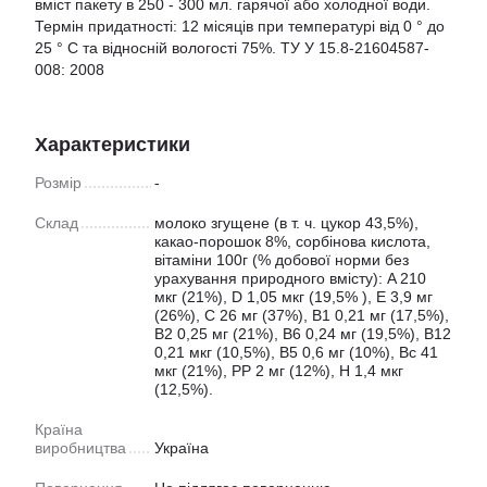
вміст пакету в 250 - 300 мл. гарячої або холодної води.
Термін придатності: 12 місяців при температурі від 0 ° до
25 ° С та відносній вологості 75%. ТУ У 15.8-21604587-
008: 2008
Характеристики
Розмір
-
Склад
молоко згущене (в т. ч. цукор 43,5%),
какао-порошок 8%, сорбінова кислота,
вітаміни 100г (% добової норми без
урахування природного вмісту): A 210
мкг (21%), D 1,05 мкг (19,5% ), Е 3,9 мг
(26%), С 26 мг (37%), В1 0,21 мг (17,5%),
В2 0,25 мг (21%), В6 0,24 мг (19,5%), В12
0,21 мкг (10,5%), В5 0,6 мг (10%), Вc 41
мкг (21%), РР 2 мг (12%), Н 1,4 мкг
(12,5%).
Країна
виробництва
Україна